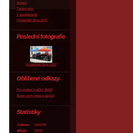
Sumec
Tuning girls
V autolakovně
Výstaviště Brno 2007
Poslední fotografie
Výstaviště Brno 2007
Oblíbené odkazy
Pro znalce značky BMW
Super ceny pneu a alu kol
Statistiky
Celkem:
1450756
Měsíc:
33341