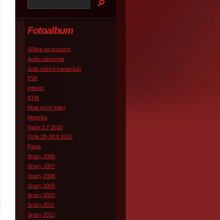
Fotoalbum
206ka na srazech
Audio zástavba
Auta našich kamarádů
EVA
Interier
KTM
Moje první fotky
Motorka
Naše 3.7 2010
Orlík 25-28.9 2015
Pavla
Srazy 2006
Srazy 2007
Srazy 2008
Srazy 2009
Srazy 2010
Srazy 2011
Srazy 2012