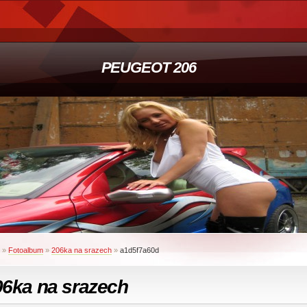
PEUGEOT 206
»
Fotoalbum
»
206ka na srazech
»
a1d5f7a60d
06ka na srazech