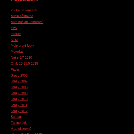
206ka na srazech
Audio zástavba
Auta našich kamarádů
EVA
Interier
KTM
Moje první fotky
Motorka
Naše 3.7 2010
Orlík 25-28.9 2015
Pavla
Srazy 2006
Srazy 2007
Srazy 2008
Srazy 2009
Srazy 2010
Srazy 2011
Srazy 2012
Sumec
Tuning girls
V autolakovně