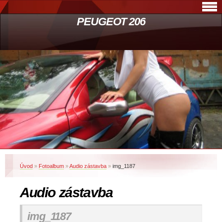
PEUGEOT 206
Úvod
»
Fotoalbum
»
Audio zástavba
»
img_1187
Audio zástavba
img_1187