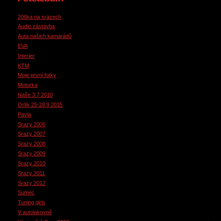
206ka na srazech
Audio zástavba
Auta našich kamarádů
EVA
Interier
KTM
Moje první fotky
Motorka
Naše 3.7 2010
Orlík 25-28.9 2015
Pavla
Srazy 2006
Srazy 2007
Srazy 2008
Srazy 2009
Srazy 2010
Srazy 2011
Srazy 2012
Sumec
Tuning girls
V autolakovně