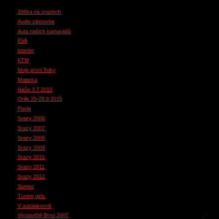
206ka na srazech
Audio zástavba
Auta našich kamarádů
EVA
Interier
KTM
Moje první fotky
Motorka
Naše 3.7 2010
Orlík 25-28.9 2015
Pavla
Srazy 2006
Srazy 2007
Srazy 2008
Srazy 2009
Srazy 2010
Srazy 2011
Srazy 2012
Sumec
Tuning girls
V autolakovně
Výstaviště Brno 2007