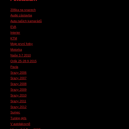
206ka na srazech
Audio zástavba
Auta našich kamarádů
EVA
Interier
KTM
Moje první fotky
Motorka
Naše 3.7 2010
Orlík 25-28.9 2015
Pavla
Srazy 2006
Srazy 2007
Srazy 2008
Srazy 2009
Srazy 2010
Srazy 2011
Srazy 2012
Sumec
Tuning girls
V autolakovně