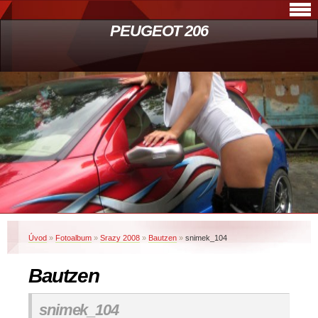
PEUGEOT 206
Úvod
»
Fotoalbum
»
Srazy 2008
»
Bautzen
»
snimek_104
Bautzen
snimek_104