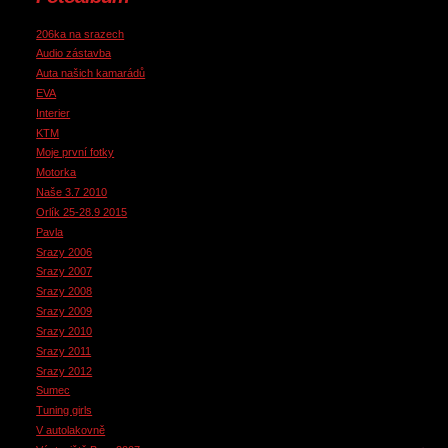
206ka na srazech
Audio zástavba
Auta našich kamarádů
EVA
Interier
KTM
Moje první fotky
Motorka
Naše 3.7 2010
Orlík 25-28.9 2015
Pavla
Srazy 2006
Srazy 2007
Srazy 2008
Srazy 2009
Srazy 2010
Srazy 2011
Srazy 2012
Sumec
Tuning girls
V autolakovně