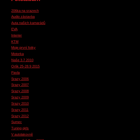
206ka na srazech
Audio zástavba
Auta našich kamarádů
EVA
Interier
KTM
Moje první fotky
Motorka
Naše 3.7 2010
Orlík 25-28.9 2015
Pavla
Srazy 2006
Srazy 2007
Srazy 2008
Srazy 2009
Srazy 2010
Srazy 2011
Srazy 2012
Sumec
Tuning girls
V autolakovně