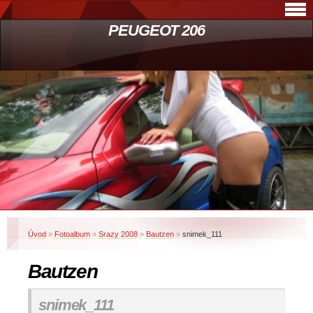
PEUGEOT 206
Úvod
»
Fotoalbum
»
Srazy 2008
»
Bautzen
»
snimek_111
Bautzen
snimek_111