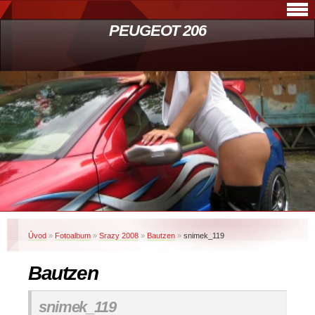
PEUGEOT 206
Úvod
»
Fotoalbum
»
Srazy 2008
»
Bautzen
»
snimek_119
Bautzen
snimek_119