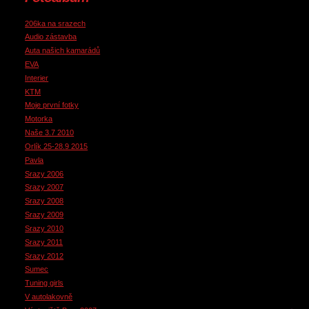
206ka na srazech
Audio zástavba
Auta našich kamarádů
EVA
Interier
KTM
Moje první fotky
Motorka
Naše 3.7 2010
Orlík 25-28.9 2015
Pavla
Srazy 2006
Srazy 2007
Srazy 2008
Srazy 2009
Srazy 2010
Srazy 2011
Srazy 2012
Sumec
Tuning girls
V autolakovně