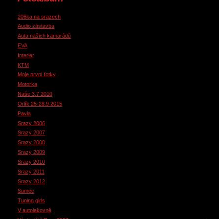
206ka na srazech
Audio zástavba
Auta našich kamarádů
EVA
Interier
KTM
Moje první fotky
Motorka
Naše 3.7 2010
Orlík 25-28.9 2015
Pavla
Srazy 2006
Srazy 2007
Srazy 2008
Srazy 2009
Srazy 2010
Srazy 2011
Srazy 2012
Sumec
Tuning girls
V autolakovně