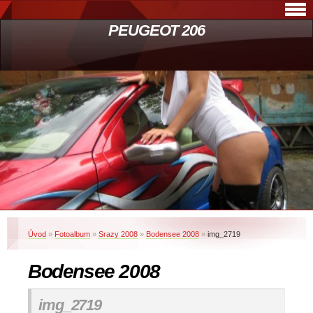
PEUGEOT 206
Úvod
»
Fotoalbum
»
Srazy 2008
»
Bodensee 2008
»
img_2719
Bodensee 2008
img_2719