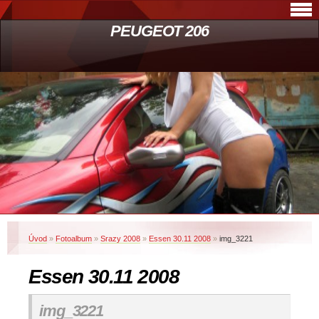
PEUGEOT 206
Úvod
»
Fotoalbum
»
Srazy 2008
»
Essen 30.11 2008
»
img_3221
Essen 30.11 2008
img_3221