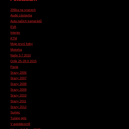
206ka na srazech
Audio zástavba
Auta našich kamarádů
EVA
Interier
KTM
Moje první fotky
Motorka
Naše 3.7 2010
Orlík 25-28.9 2015
Pavla
Srazy 2006
Srazy 2007
Srazy 2008
Srazy 2009
Srazy 2010
Srazy 2011
Srazy 2012
Sumec
Tuning girls
V autolakovně