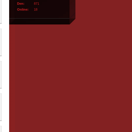
Den:
871
Online:
18