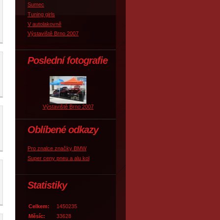
Sumec
Tuning girls
V autolakovně
Výstaviště Brno 2007
Poslední fotografie
Výstaviště Brno 2007
Oblíbené odkazy
Pro znalce značky BMW
Super ceny pneu a alu kol
Statistiky
Celkem:
1450235
Měsíc:
33628