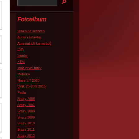
Fotoalbum
206ka na srazech
Audio zástavba
Auta našich kamarádů
EVA
Interier
KTM
Moje první fotky
Motorka
Naše 3.7 2010
Orlík 25-28.9 2015
Pavla
Srazy 2006
Srazy 2007
Srazy 2008
Srazy 2009
Srazy 2010
Srazy 2011
Srazy 2012