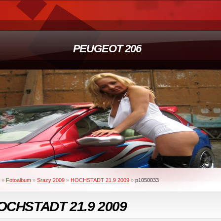
PEUGEOT 206
»
Fotoalbum
»
Srazy 2009
»
HOCHSTADT 21.9 2009
»
p1050033
OCHSTADT 21.9 2009