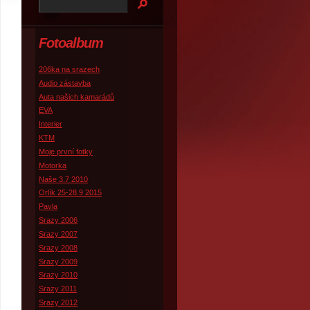
Fotoalbum
206ka na srazech
Audio zástavba
Auta našich kamarádů
EVA
Interier
KTM
Moje první fotky
Motorka
Naše 3.7 2010
Orlík 25-28.9 2015
Pavla
Srazy 2006
Srazy 2007
Srazy 2008
Srazy 2009
Srazy 2010
Srazy 2011
Srazy 2012