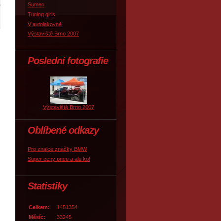
Sumec
Tuning girls
V autolakovně
Výstaviště Brno 2007
Poslední fotografie
Výstaviště Brno 2007
Oblíbené odkazy
Pro znalce značky BMW
Super ceny pneu a alu kol
Statistiky
Celkem:
1451354
Měsíc:
33245