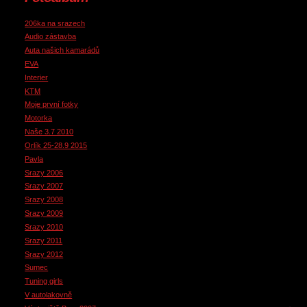
206ka na srazech
Audio zástavba
Auta našich kamarádů
EVA
Interier
KTM
Moje první fotky
Motorka
Naše 3.7 2010
Orlík 25-28.9 2015
Pavla
Srazy 2006
Srazy 2007
Srazy 2008
Srazy 2009
Srazy 2010
Srazy 2011
Srazy 2012
Sumec
Tuning girls
V autolakovně