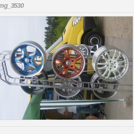
img_3530