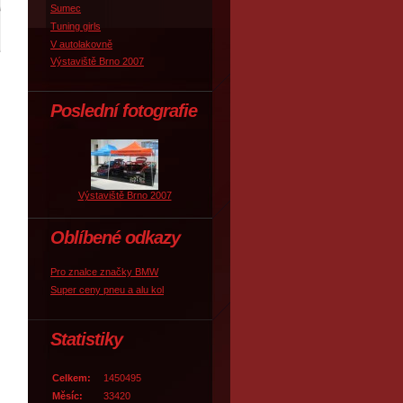
Sumec
Tuning girls
V autolakovně
Výstaviště Brno 2007
Poslední fotografie
Výstaviště Brno 2007
Oblíbené odkazy
Pro znalce značky BMW
Super ceny pneu a alu kol
Statistiky
Celkem:
1450495
Měsíc:
33420