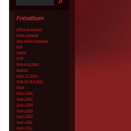
Fotoalbum
206ka na srazech
Audio zástavba
Auta našich kamarádů
EVA
Interier
KTM
Moje první fotky
Motorka
Naše 3.7 2010
Orlík 25-28.9 2015
Pavla
Srazy 2006
Srazy 2007
Srazy 2008
Srazy 2009
Srazy 2010
Srazy 2011
Srazy 2012