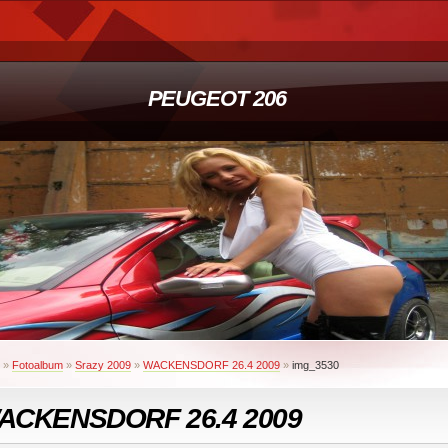
PEUGEOT 206
»
Fotoalbum
»
Srazy 2009
»
WACKENSDORF 26.4 2009
»
img_3530
ACKENSDORF 26.4 2009