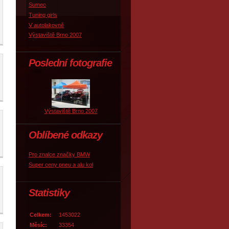
Sumec
Tuning girls
V autolakovně
Výstaviště Brno 2007
Poslední fotografie
Výstaviště Brno 2007
Oblíbené odkazy
Pro znalce značky BMW
Super ceny pneu a alu kol
Statistiky
Celkem:
1453022
Měsíc:
33354