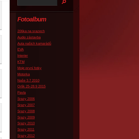
Fotoalbum
206ka na srazech
Audio zástavba
Auta našich kamarádů
EVA
Interier
KTM
Moje první fotky
Motorka
Naše 3.7 2010
Orlík 25-28.9 2015
Pavla
Srazy 2006
Srazy 2007
Srazy 2008
Srazy 2009
Srazy 2010
Srazy 2011
Srazy 2012