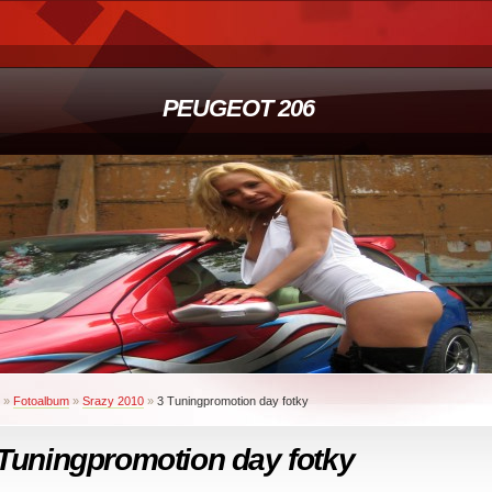
PEUGEOT 206
»
Fotoalbum
»
Srazy 2010
»
3 Tuningpromotion day fotky
Tuningpromotion day fotky