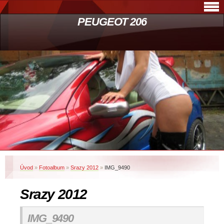
PEUGEOT 206
Úvod
»
Fotoalbum
»
Srazy 2012
»
IMG_9490
Srazy 2012
IMG_9490