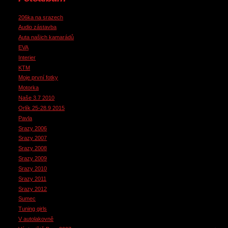
206ka na srazech
Audio zástavba
Auta našich kamarádů
EVA
Interier
KTM
Moje první fotky
Motorka
Naše 3.7 2010
Orlík 25-28.9 2015
Pavla
Srazy 2006
Srazy 2007
Srazy 2008
Srazy 2009
Srazy 2010
Srazy 2011
Srazy 2012
Sumec
Tuning girls
V autolakovně