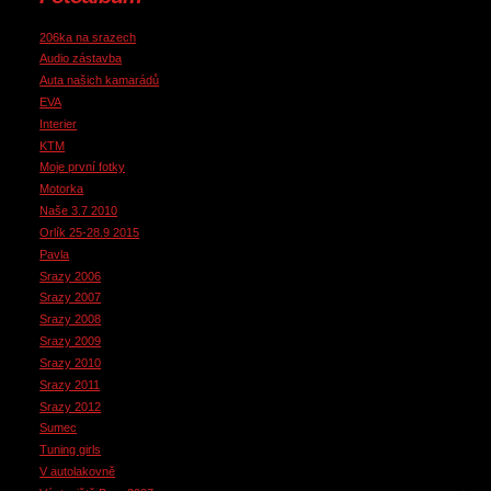
206ka na srazech
Audio zástavba
Auta našich kamarádů
EVA
Interier
KTM
Moje první fotky
Motorka
Naše 3.7 2010
Orlík 25-28.9 2015
Pavla
Srazy 2006
Srazy 2007
Srazy 2008
Srazy 2009
Srazy 2010
Srazy 2011
Srazy 2012
Sumec
Tuning girls
V autolakovně