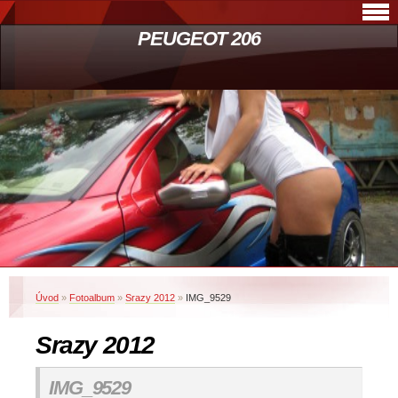
PEUGEOT 206
Úvod
»
Fotoalbum
»
Srazy 2012
»
IMG_9529
Srazy 2012
IMG_9529