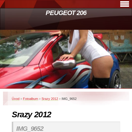
PEUGEOT 206
Úvod
»
Fotoalbum
»
Srazy 2012
»
IMG_9652
Srazy 2012
IMG_9652