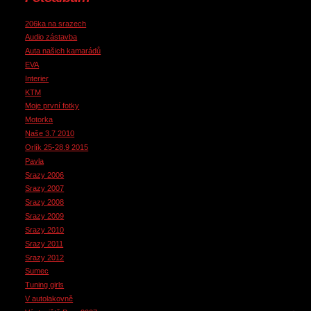
206ka na srazech
Audio zástavba
Auta našich kamarádů
EVA
Interier
KTM
Moje první fotky
Motorka
Naše 3.7 2010
Orlík 25-28.9 2015
Pavla
Srazy 2006
Srazy 2007
Srazy 2008
Srazy 2009
Srazy 2010
Srazy 2011
Srazy 2012
Sumec
Tuning girls
V autolakovně