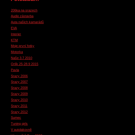
206ka na srazech
Audio zástavba
Auta našich kamarádů
EVA
Interier
KTM
Moje první fotky
Motorka
Naše 3.7 2010
Orlík 25-28.9 2015
Pavla
Srazy 2006
Srazy 2007
Srazy 2008
Srazy 2009
Srazy 2010
Srazy 2011
Srazy 2012
Sumec
Tuning girls
V autolakovně